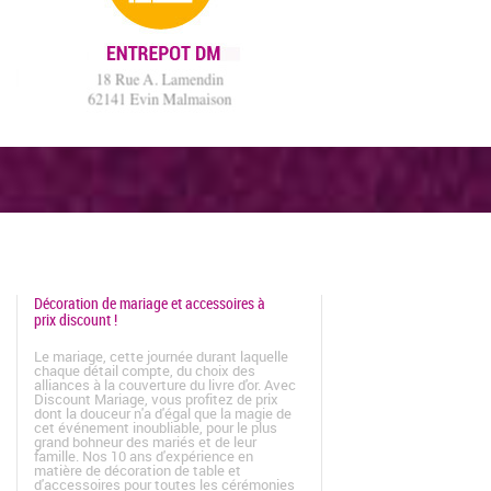
Décoration de mariage et accessoires à
prix discount !
Le mariage, cette journée durant laquelle
chaque détail compte, du choix des
alliances à la couverture du livre d'or. Avec
Discount Mariage, vous profitez de prix
dont la douceur n'a d'égal que la magie de
cet événement inoubliable, pour le plus
grand bohneur des mariés et de leur
famille. Nos 10 ans d'expérience en
matière de décoration de table et
d'accessoires pour toutes les cérémonies